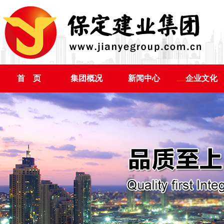
首 页
集团概况
新闻中心
企业文化