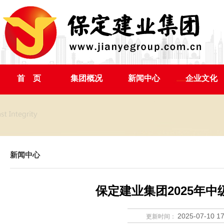
首 页
集团概况
新闻中心
企业文化
新闻中心
保定建业集团2025年
2025-07-10 17
更新时间：