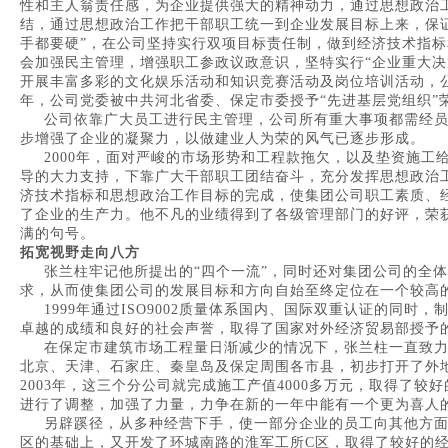
性和主人翁责任感，为企业提供强大的精神动力，通过思想政治
结，通过思想政治工作把干部职工统一到企业发展目标上来，保
手都要硬”，在公司坚持实行双项目标责任制，做到经济技术指
会加强民主管理，增强职工参政议政意识，坚特实行“企业重大决
开展丰富多彩的文化娱乐活动和知识竞赛活动及岗位培训活动，公
年，公司党委被中共河北省委、保定市委授予“先进基层党组织”
公司依靠广大员工进行民主管理，公司所有重大事项都需经员
步增强了企业的凝聚力，以做建业人为荣的风气已逐步形成。
2000年，面对严峻的市场形势和工程款拖欠，以及垫资施工给
导的大力支持，下靠广大干部职工团结奋斗，充分发挥思想政治工
济技术指标和思想政治工作目标的完成，使集团公司职工素质、
了企业的生产力。他不凡的业绩得到了各级管理部门的好评，荣
满的句号。
拓宽视野走向八方
张兰柱牢记他所提出的“四个一流”，同时还对集团公司的全体
求，从而使集团公司的发展目标和方向自始至终定位在一个较高
1999年通过ISO9002质量体系国内、国际双重认证的同时
卓越的成绩和良好的社会声誉，取得了国家对外经济贸易部授予
在保定市建筑市场工程量日渐减少的情况下，张兰柱一直致力
北京、天津、石家庄、秦皇岛及保定周围各市县，初步打开了外
2003年，这三个分公司就完成施工产值4000多万元，取得了较
进行了调整，加强了力量，力争在新的一年中能有一个更为喜人
另辟蹊径，从多种经营下手，使一部分企业的员工向其他方面
区的基础上，又开发了环城南路的淮军工所C区，取得了较好的经