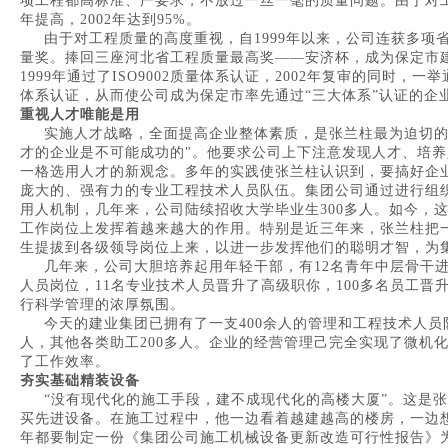
项工程都高标准、严要求，不放过一丝一毫的质量问题。由于对
年提高，2002年达到95%。
由于对工程质量的高度重视，自1999年以来，公司连获多项
量奖。捧回三座河北省工程质量最高奖——安济杯，成为保定市
1999年通过了ISO9002质量体系认证，2002年复审的同时，一举通
体系认证，从而使公司成为保定市率先通过“三大体系”认证的企
重视人才唯能是用
实施人才战略，全面提高企业整体素质，是张兰柱最为迫切的
才的企业是不可能成功的"。他要求公司上下注意发现人才、培
一格选用人才的新观念。多年的实践使张兰柱认识到，要搞好企
庞大的、强有力的专业工程技术人员队伍。集团公司通过进行组
用人机制，几年来，公司陆续招收大学毕业生300多人。如今，
工作岗位上发挥着越来越大的作用。特别是近三年来，张兰柱把
生提拔到各级领导岗位上来，以进一步发挥他们的聪明才智，为
几年来，公司大胆培养起用年轻干部，有12名青年中层骨干进
人员岗位，11名专业技术人员晋升了高级职你，100多名员工
行科学管理的浓厚氛围。
今天的建业集团已拥有了一支400余人的管理和工程技术人员队
人，其他各类助工200多人。企业的经营管理己完全实现了微机
了工作效率。
夯实基础精装设备
“没有现代化的施工手段，建不成现代化的高楼大厦”。这是张
买先进设备。在施工过程中，他一边看着越建越高的楼房，一边
年都要制定一份《集团公司施工机械设备更新改造可行性报告》