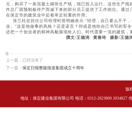
元，购买了一条混凝土砌块生产线，现已投入运行。这些生产线
件总厂因预制板停产而减下来的部分员工提供了工作岗位。通过
在保定市的建筑业中起着举足轻重的作用。
张兰柱在担任公司经理时曾明确表示:“经理，自己要么不干，
业。”这是他做事的风格？还是诺言？抑或是他给自己书写的军令
还把一个创业者的精神风貌展现给人们。时代需要一流的建筑，
撰文/王德润 黄春玲 摄影/王德
上一篇：已经没有了
下一篇：
保定日报整版报道集团成立十周年
版
地址：保定建业集团有限公司 电话：0312-2023809 2034827 传真