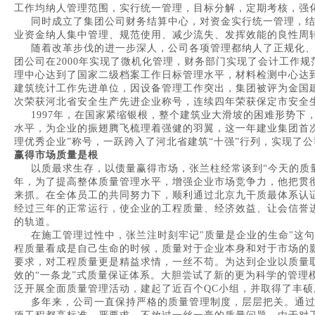
工作均纳人管理范围，实行统一管理，目标分解，定期考核，强
同时成立了集团公司财务结算中心，对资金实行统一管理，结
业资金纳人集中管理、规范使用、减少流失、发挥效能的良性周
随着改革步伐的进一步深人，公司各项管理都纳人了正规化、规
团公司在2000年实现了微机化管理，财务部门实现了会计工作
理中心达到了国家二级档案工作日标管理水平，材料检测中心达
建筑统计工作先进单位，因设备管理工作突出，集团被评为金国
次荣获河北省安全生产先进企业称号，连续四年荣获保定市安全
1997年，在国家紧缩银根，整个建筑业大滑坡的困难形势下
水平，为企业的振翅腾飞梳理着强健的羽翼，这一年建业集团首次
理优秀企业”称号，一跃跨入了河北省建筑“十强”行列，实现了
赢得市场质量是根
以质最求生存，以债量赢得市场，张兰柱经常谈到“今天的质量
年，为了提高整体质量管理水平，增强企业市场竞争力，他把贯彻I
来抓。在全体员工的共同努力下，顺利通过北京九干质最体系认证中
经过三年的正常运行，使企业的工程质量、经济效益、让会信誉
的轨道。
在施工管理过性中，张兰注时刻牢记"质量是企业的生命"这句
程质量看成是自己生命的时候，质量对于企业本身和对于市场的
要求，对工程质量更是精益求情，一丝不苟。为达到企业以质量
效的“一条龙”式质量保证体系。大胆尝试了新的更为科学的管理模
泛开展全面质量管理活动，建起了近百个QC小组，并取得了丰硕
多年来，公司一直保持严格的质量管理制度，层层把关。通过IS