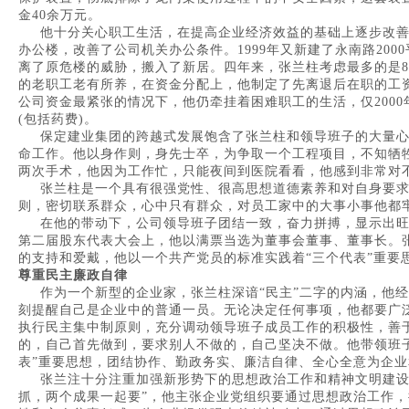
金40余万元。
他十分关心职工生活，在提高企业经济效益的基础上逐步改善办
办公楼，改善了公司机关办公条件。1999年又新建了永南路20
离了原危楼的威胁，搬入了新居。四年来，张兰柱考虑最多的是8
的老职工老有所养，在资金分配上，他制定了先离退后在职的工资
公司资金最紧张的情况下，他仍牵挂着困难职工的生活，仅2000
(包括药费)。
保定建业集团的跨越式发展饱含了张兰柱和领导班子的大量心
命工作。他以身作则，身先士卒，为争取一个工程项目，不知牺牲
两次手术，他因为工作忙，只能夜间到医院看看，他感到非常对
张兰柱是一个具有很强党性、很高思想道德素养和对自身要求
则，密切联系群众，心中只有群众，对员工家中的大事小事他都
在他的带动下，公司领导班子团结一致，奋力拼搏，显示出旺盛
第二届股东代表大会上，他以满票当选为董事会董事、董事长。
的支持和爱戴，他以一个共产党员的标准实践着“三个代表”重要
尊重民主廉政自律
作为一个新型的企业家，张兰柱深谙“民主”二字的内涵，他经
刻提醒自己是企业中的普通一员。无论决定任何事项，他都要广
执行民主集中制原则，充分调动领导班子成员工作的积极性，善
的，自己首先做到，要求别人不做的，自己坚决不做。他带领班
表”重要思想，团结协作、勤政务实、廉洁自律、全心全意为企
张兰注十分注重加强新形势下的思想政治工作和精神文明建设
抓，两个成果一起要”，他主张企业党组织要通过思想政治工作