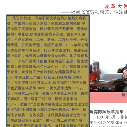
改 革 大 
——记河北省劳动模范、保定
采访张兰柱，不知不觉便被他的人格魁力所吸
引，丰富的人生阅历造就了他儒雅沉稳的性情:平
易温和又充满自信，淳朴善良而不乏豪爽，思维敏
捷却不事张扬,执著务实且境界高远。他从木工做
起，担任过班长、工长、队长、工程处主任、分公
司经理、公司副经理，高级工程师，1997年经公司
职代会选举为总经理，1998年企业改制，组建保定
建业集团，他当选为董事长兼总经理。此后短短几
年，一个名不见经传的集体建筑施工企业，迅速发
展成为房屋建筑总承包一级企业、河北省建筑业骨
干企业，企业施工产值和利税总额翻两番以上，
2003年实现施工产值3.12亿元;利税总额1330万
元，再次突破1000万元大关;竣工面积23万平方米;
工程质量合格品率100%，优良品率达到90%以
上，创省优工程2项，省级用户满意工程3项，市优
河
工程8项，用户满意工程3项，顾客满意率为
100%，被授予“全国集体建筑业全面质量管理优秀
企业”和“全国建筑业统计工作先进单位”称号，被
屏弃陈陋改革是举
河北省建委、省体改委、省经贸委联合评定为“河
1997年3月，
北省建筑业骨干企业”，被河北省工商局授予省
更生创办的集体企业，
级“重合同守信用企业”称号，被河北省建设厅连续