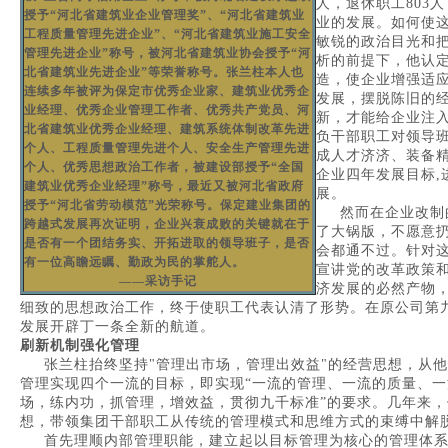
人，退休职工803
授予“河北省建筑业企业管理奖”、“河北省建筑业
业的发展。如何使
工程质量管理先进企业”、“河北省建筑业施工安全
敏锐的政治目光和
管理先进企业”称号，被河北省建筑业协会授予“河
析的前提下，他认
北省建筑业先进企业”等荣誉称号。张兰柱本人也
造，使企业增强适
连续多年被评为保定市优秀企业家、建筑业优秀企
发展，摆脱陈旧的
业经理、优秀企业管理工作者、优秀共产党员、河
新，才能给企业注入
北省建筑业优秀企业经理、建筑系统体制改革先进
负干部职工对领导
个人、工程质量管理先进个人、安全生产管理先进
成人才济济、装备
个人、优秀思想政治工作者，被建设部授予“全国
企业四年发展目标,
建筑业优秀企业经理”称号，最近又被河北省政府
展。
授予“河北省劳动模范”光荣称号。保定建业集团的
然而在企业改制的
跨越式发展再次证明，企业兴衰成败的关键就在于
了大锅版，不愿意
是否有一个团结务实、开拓进取的领导班子，是否
会都通不过。针对
有一位高瞻远瞩、勤政为民的掌舵人。
宣讲党的改革政策
——采访手记
济发展的必然产物
细致的思想政治工作，终于使职工代表认清了形势。在原公司第
发展开辟丁一条全新的航道。
刷新机制强化管理
张兰柱抬终坚持"管理出市场，管理出效益"的经营思想，从他
管理实现四个一流的目标，即实现“一流的管理、一流的质量、一
场，练内功，抓管理，增效益，贯彻九千标准”的要求。几年来
想，带领集团干部职工从传统的管理模式和思维方式的束缚中解
首先理顺内部管理职能，建立起以目标管理为核心的管理体系