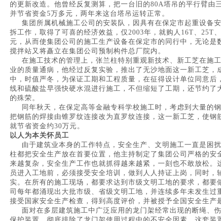
的更新改造。他曾经反复测算，把一台旧的80A塔吊的平行臂由
并节省资金5万多元，两年来这台塔吊运转正常。
集团所属机械施工公司的安装队，因具有在保定市起重设备安
拆工作，取得了可喜的经济效益，仅2003年，就购人16T、25T
元，从而使集团公司的施工生产设备在保定市的同行中，无论是数
搅拌站又将矗立在集团公司预制构件总厂院内。
在施工技术的管理上，张兰柱特别重观新技术、新工芝在施工
业的质量通病，他经过反复实验，推出了无沙地面这一新工芝，
中，时值严冬，为保证工期和工程质量，在征得设计单位同意后
线和硫酸盐早强快硬水混进行施工，不但缩短了工期，还节约了
的殊荣。
同年秋天，在保定高等金融专科学校施工时，考虑到大量的钢
把钢筋的焊接由锥罗纹连接改为直罗纹连接，这一新工芝，使钢
就节省资金约30万元。
以人为本关怀员工
由于建筑业本身的工作特点，安全生产、文明施工一直是困扰
柱都把安全生产放在首要位置，他主持制定了集团公司严格的安
来越复杂，安全生产工作也就抓得越来越紧，一刻也不敢放松。
员进入工地前，必须接受安全培训，做到人人持证上岗，同时，辅
实。在所有的施工现场，都要求达到市级文明工地的要求，都要
司每年都涌现出大批市级、省级文明工地，并连续多年未发生过重
接受国家安全生产检查，得到高度评价，并被授予全国安全生产
面对在多层建筑施工中广泛应用的龙门架经常出现的断绳、伤
保护装置，彻底排除了龙门架使用过程中的不安全因素，这套装